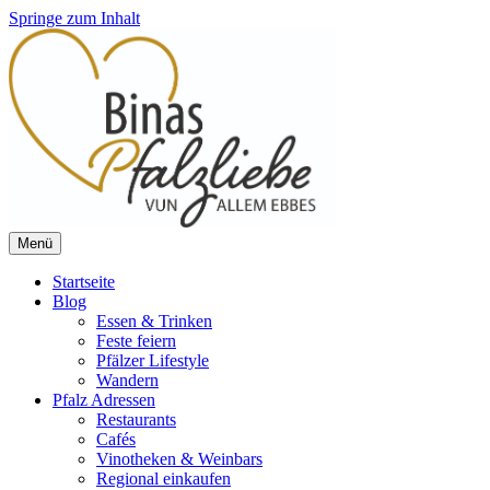
Springe zum Inhalt
Menü
Vun allem ebbes
Binas Pfalzliebe
Startseite
Blog
Essen & Trinken
Feste feiern
Pfälzer Lifestyle
Wandern
Pfalz Adressen
Restaurants
Cafés
Vinotheken & Weinbars
Regional einkaufen