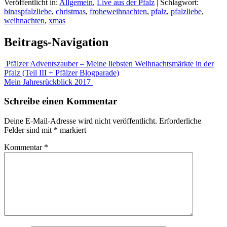
Veröffentlicht in:
Allgemein
,
Live aus der Pfalz
|
Schlagwort:
binaspfalzliebe
,
christmas
,
froheweihnachten
,
pfalz
,
pfalzliebe
,
weihnachten
,
xmas
Beitrags-Navigation
Pfälzer Adventszauber – Meine liebsten Weihnachtsmärkte in der
Pfalz (Teil III + Pfälzer Blogparade)
Mein Jahresrückblick 2017
Schreibe einen Kommentar
Deine E-Mail-Adresse wird nicht veröffentlicht.
Erforderliche
Felder sind mit
*
markiert
Kommentar
*