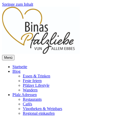
Springe zum Inhalt
Menü
Vun allem ebbes
Binas Pfalzliebe
Startseite
Blog
Essen & Trinken
Feste feiern
Pfälzer Lifestyle
Wandern
Pfalz Adressen
Restaurants
Cafés
Vinotheken & Weinbars
Regional einkaufen