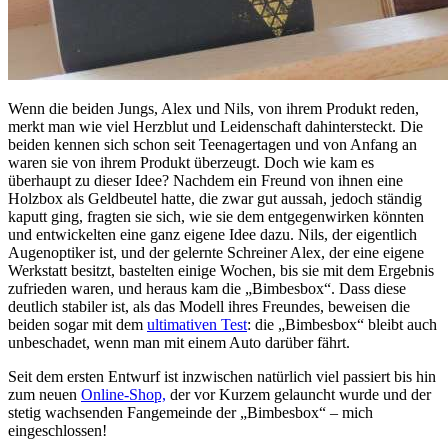
Wenn die beiden Jungs, Alex und Nils, von ihrem Produkt reden,
merkt man wie viel Herzblut und Leidenschaft dahintersteckt. Die
beiden kennen sich schon seit Teenagertagen und von Anfang an
waren sie von ihrem Produkt überzeugt. Doch wie kam es
überhaupt zu dieser Idee? Nachdem ein Freund von ihnen eine
Holzbox als Geldbeutel hatte, die zwar gut aussah, jedoch ständig
kaputt ging, fragten sie sich, wie sie dem entgegenwirken könnten
und entwickelten eine ganz eigene Idee dazu. Nils, der eigentlich
Augenoptiker ist, und der gelernte Schreiner Alex, der eine eigene
Werkstatt besitzt, bastelten einige Wochen, bis sie mit dem Ergebnis
zufrieden waren, und heraus kam die „Bimbesbox“. Dass diese
deutlich stabiler ist, als das Modell ihres Freundes, beweisen die
beiden sogar mit dem
ultimativen Test
: die „Bimbesbox“ bleibt auch
unbeschadet, wenn man mit einem Auto darüber fährt.
Seit dem ersten Entwurf ist inzwischen natürlich viel passiert bis hin
zum neuen
Online-Shop,
der vor Kurzem gelauncht wurde und der
stetig wachsenden Fangemeinde der „Bimbesbox“ – mich
eingeschlossen!