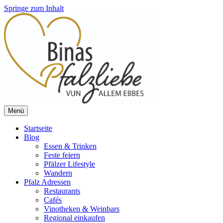
Springe zum Inhalt
Menü
Vun allem ebbes
Binas Pfalzliebe
Startseite
Blog
Essen & Trinken
Feste feiern
Pfälzer Lifestyle
Wandern
Pfalz Adressen
Restaurants
Cafés
Vinotheken & Weinbars
Regional einkaufen