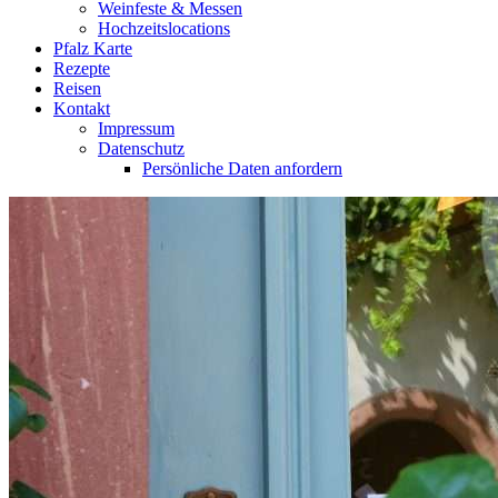
Weinfeste & Messen
Hochzeitslocations
Pfalz Karte
Rezepte
Reisen
Kontakt
Impressum
Datenschutz
Persönliche Daten anfordern