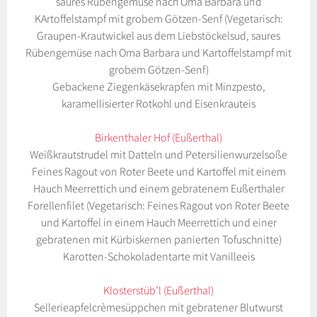
saures Rübengemüse nach Oma Barbara und
KArtoffelstampf mit grobem Götzen-Senf (Vegetarisch:
Graupen-Krautwickel aus dem Liebstöckelsud, saures
Rübengemüse nach Oma Barbara und Kartoffelstampf mit
grobem Götzen-Senf)
Gebackene Ziegenkäsekrapfen mit Minzpesto,
karamellisierter Rotkohl und Eisenkrauteis
Birkenthaler Hof (Eußerthal)
Weißkrautstrudel mit Datteln und Petersilienwurzelsoße
Feines Ragout von Roter Beete und Kartoffel mit einem
Hauch Meerrettich und einem gebratenem Eußerthaler
Forellenfilet (Vegetarisch: Feines Ragout von Roter Beete
und Kartoffel in einem Hauch Meerrettich und einer
gebratenen mit Kürbiskernen panierten Tofuschnitte)
Karotten-Schokoladentarte mit Vanilleeis
Klosterstüb’l (Eußerthal)
Sellerieapfelcrèmesüppchen mit gebratener Blutwurst