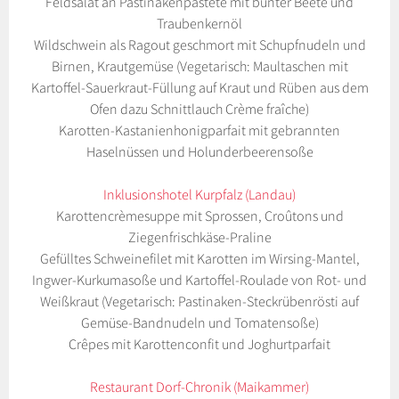
Feldsalat an Pastinakenpastete mit bunter Beete und
Traubenkernöl
Wildschwein als Ragout geschmort mit Schupfnudeln und
Birnen, Krautgemüse (Vegetarisch: Maultaschen mit
Kartoffel-Sauerkraut-Füllung auf Kraut und Rüben aus dem
Ofen dazu Schnittlauch Crème fraîche)
Karotten-Kastanienhonigparfait mit gebrannten
Haselnüssen und Holunderbeerensoße
Inklusionshotel Kurpfalz (Landau)
Karottencrèmesuppe mit Sprossen, Croûtons und
Ziegenfrischkäse-Praline
Gefülltes Schweinefilet mit Karotten im Wirsing-Mantel,
Ingwer-Kurkumasoße und Kartoffel-Roulade von Rot- und
Weißkraut (Vegetarisch: Pastinaken-Steckrübenrösti auf
Gemüse-Bandnudeln und Tomatensoße)
Crêpes mit Karottenconfit und Joghurtparfait
Restaurant Dorf-Chronik (Maikammer)