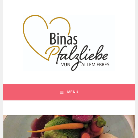
Springe
zum
Inhalt
VUN ALLEM EBBES
BINAS PFALZLIEBE
MENÜ