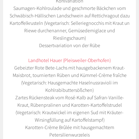
Kohlvariation
Saumagen-Kohlroulade und geschmorte Bäckchen vom
Schwäbisch-Hällischen Landschwein auf Rettichragout dazu
Kartoffelkrusteln (Vegetarisch: Selleriegnocchis mit Kraut un
Riewe durchenanner, Gemüsedemiglace und
Rieslingschaum)
Dessertvariation von der Rübe
Landhotel Hauer (Pleisweiler-Oberhofen)
Gebeizter Rote Bete-Lachs mit hausgebackenem Kraut-
Maisbrot, tournierten Rüben und Kümmel-Crème fraîche
(Vegetarisch: Hausgemachte Haselnussravioli im
Kohlrabibuttersößchen)
Zartes Rückensteak vom Rosé-Kalb auf Safran-Vanille-
Kraut, Rübenpralinen und Karotten-Kartoffelstrudel
(Vegetarisch: Krautwickel im eigenen Sud mit Kräuter-
Wirsingfüllung auf Kartoffelstampf)
Karotten-Crème Brûlée mit hausgemachtem
Petersilienwurzeleis