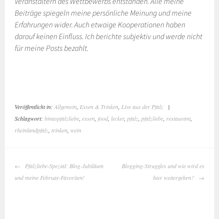
Veranstaltern des Wettbewerbs entstanden. Alle meine
Beiträge spiegeln meine persönliche Meinung und meine
Erfahrungen wider. Auch etwaige Kooperationen haben
darauf keinen Einfluss. Ich berichte subjektiv und werde nicht
für meine Posts bezahlt.
Veröffentlicht in:
Allgemein
,
Essen & Trinken
,
Live aus der Pfalz
|
Schlagwort:
binaspfalzliebe
,
essen
,
food
,
lecker
,
pfalz
,
pfalzliebe
,
restaurant
,
rheinlandpfalz
,
trinken
,
wein
BEITRAGS-
Pfalzliebe-Spezial: Blog-Jubiläum
Blogging-Struggles und wie wird es
NAVIGATION
und meine Februar-Favoriten!
hier weitergehen?