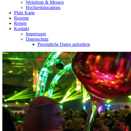
Weinfeste & Messen
Hochzeitslocations
Pfalz Karte
Rezepte
Reisen
Kontakt
Impressum
Datenschutz
Persönliche Daten anfordern