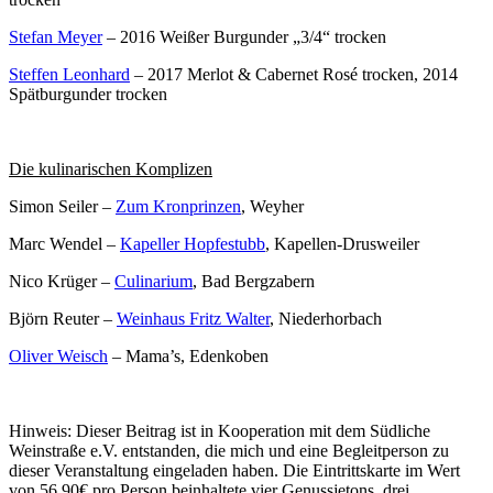
Stefan Meyer
– 2016 Weißer Burgunder „3/4“ trocken
Steffen Leonhard
– 2017 Merlot & Cabernet Rosé trocken, 2014
Spätburgunder trocken
Die kulinarischen Komplizen
Simon Seiler –
Zum Kronprinzen
, Weyher
Marc Wendel –
Kapeller Hopfestubb
, Kapellen-Drusweiler
Nico Krüger –
Culinarium
, Bad Bergzabern
Björn Reuter –
Weinhaus Fritz Walter
, Niederhorbach
Oliver Weisch
– Mama’s, Edenkoben
Hinweis: Dieser Beitrag ist in Kooperation mit dem Südliche
Weinstraße e.V. entstanden, die mich und eine Begleitperson zu
dieser Veranstaltung eingeladen haben. Die Eintrittskarte im Wert
von 56,90€ pro Person beinhaltete vier Genussjetons, drei