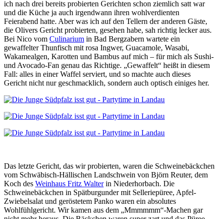
ich nach drei bereits probierten Gerichten schon ziemlich satt war
und die Küche ja auch irgendwann ihren wohlverdienten
Feierabend hatte. Aber was ich auf den Tellern der anderen Gäste,
die Olivers Gericht probierten, gesehen habe, sah richtig lecker aus.
Bei Nico vom
Culinarium
in Bad Bergzabern wartete ein
gewaffelter Thunfisch mit rosa Ingwer, Guacamole, Wasabi,
Wakamealgen, Karotten und Bambus auf mich – für mich als Sushi-
und Avocado-Fan genau das Richtige. „Gewaffelt“ heißt in diesem
Fall: alles in einer Waffel serviert, und so machte auch dieses
Gericht nicht nur geschmacklich, sondern auch optisch einiges her.
Das letzte Gericht, das wir probierten, waren die Schweinebäckchen
vom Schwäbisch-Hällischen Landschwein von Björn Reuter, dem
Koch des
Weinhaus Fritz Walter
in Niederhorbach. Die
Schweinebäckchen in Spätburgunder mit Selleriepüree, Apfel-
Zwiebelsalat und geröstetem Panko waren ein absolutes
Wohlfühlgericht. Wir kamen aus dem „Mmmmmm“-Machen gar
nicht mehr heraus. Die Bäckchen waren super zart und das Püree