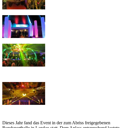
Dieses Jahr fand das Event in der zum Abriss freigegebenen
Rundsporthalle in Landau statt. Dem Anlass entsprechend lautete