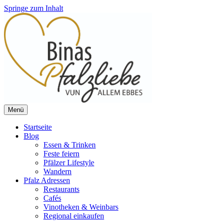
Springe zum Inhalt
Menü
Vun allem ebbes
Binas Pfalzliebe
Startseite
Blog
Essen & Trinken
Feste feiern
Pfälzer Lifestyle
Wandern
Pfalz Adressen
Restaurants
Cafés
Vinotheken & Weinbars
Regional einkaufen