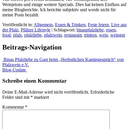
Weinjetons und einige weitere Specials. Dies hat keinen Einfluss auf
meine Blogberichte. Ich berichte subjektiv und werde nicht für
meine Posts bezahlt.
Veröffentlicht in:
Allgemein
,
Essen & Trinken
,
Feste feiern
,
Live aus
der Pfalz
,
Pfälzer Lifestyle
|
Schlagwort:
binaspfalzliebe
,
essen
,
food
,
pfalz
,
pfalzliebe
,
pfalzwein
,
restaurant
,
trinken
,
wein
,
weingut
Beitrags-Navigation
Binas Pfalzliebe zu Gast beim „Herbstlichen Kamingespräch“ von
Pfalzwein e.V.
Blog-Update
Schreibe einen Kommentar
Deine E-Mail-Adresse wird nicht veröffentlicht.
Erforderliche
Felder sind mit
*
markiert
Kommentar
*