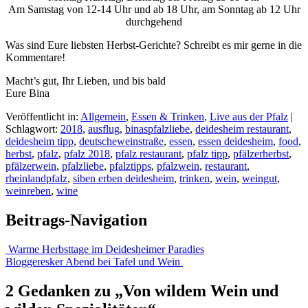
Am Samstag von 12-14 Uhr und ab 18 Uhr, am Sonntag ab 12 Uhr
durchgehend
Was sind Eure liebsten Herbst-Gerichte? Schreibt es mir gerne in die
Kommentare!
Macht’s gut, Ihr Lieben, und bis bald
Eure Bina
Veröffentlicht in:
Allgemein
,
Essen & Trinken
,
Live aus der Pfalz
|
Schlagwort:
2018
,
ausflug
,
binaspfalzliebe
,
deidesheim restaurant
,
deidesheim tipp
,
deutscheweinstraße
,
essen
,
essen deidesheim
,
food
,
herbst
,
pfalz
,
pfalz 2018
,
pfalz restaurant
,
pfalz tipp
,
pfälzerherbst
,
pfälzerwein
,
pfalzliebe
,
pfalztipps
,
pfalzwein
,
restaurant
,
rheinlandpfalz
,
siben erben deidesheim
,
trinken
,
wein
,
weingut
,
weinreben
,
wine
Beitrags-Navigation
Warme Herbsttage im Deidesheimer Paradies
Bloggeresker Abend bei Tafel und Wein
2 Gedanken zu „
Von wildem Wein und