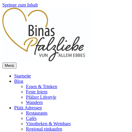
Springe zum Inhalt
Menü
Vun allem ebbes
Binas Pfalzliebe
Startseite
Blog
Essen & Trinken
Feste feiern
Pfälzer Lifestyle
Wandern
Pfalz Adressen
Restaurants
Cafés
Vinotheken & Weinbars
Regional einkaufen