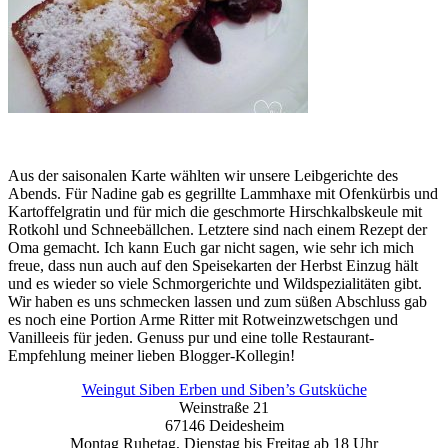
Aus der saisonalen Karte wählten wir unsere Leibgerichte des
Abends. Für Nadine gab es gegrillte Lammhaxe mit Ofenkürbis und
Kartoffelgratin und für mich die geschmorte Hirschkalbskeule mit
Rotkohl und Schneebällchen. Letztere sind nach einem Rezept der
Oma gemacht. Ich kann Euch gar nicht sagen, wie sehr ich mich
freue, dass nun auch auf den Speisekarten der Herbst Einzug hält
und es wieder so viele Schmorgerichte und Wildspezialitäten gibt.
Wir haben es uns schmecken lassen und zum süßen Abschluss gab
es noch eine Portion Arme Ritter mit Rotweinzwetschgen und
Vanilleeis für jeden. Genuss pur und eine tolle Restaurant-
Empfehlung meiner lieben Blogger-Kollegin!
Weingut Siben Erben und Siben’s Gutsküche
Weinstraße 21
67146 Deidesheim
Montag Ruhetag, Dienstag bis Freitag ab 18 Uhr